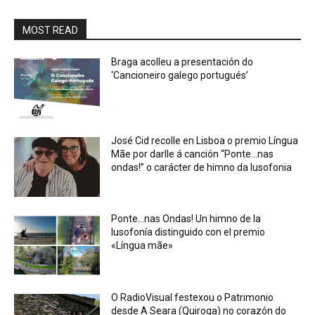
MOST READ
Braga acolleu a presentación do
‘Cancioneiro galego portugués’
José Cid recolle en Lisboa o premio Língua
Mãe por darlle á canción “Ponte…nas
ondas!” o carácter de himno da lusofonia
Ponte…nas Ondas! Un himno de la
lusofonía distinguido con el premio
«Língua mãe»
O RadioVisual festexou o Patrimonio
desde A Seara (Quiroga) no corazón do