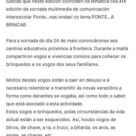
lúdicas que neste edición coinciden na temática coa XIX
edición da xornada multimedia de comunicación
interescolar Ponte…nas ondas! co lema PONTE…A
BRINCAR.
Para a xornada do día 24 de maio convocáronse aos
centros educativos próximos á fronteira. Durante a mañá
compartiron xogos e vivencias comúns para coñecer os
brinquedos e os xogos dos seus familiares.
Moitos destes xogos están a caer en desuso e é
necesario relembrar e transmitir ás novas xeracións a
forma como denantes se xogaba, así como todo o saber
que está asociado a esta actividade.
Estes xogos e brinquedos, polas circunstancias da vida
actual están a ser esquecidos. Así, houbo xogos de
bilros, de chave, a ra, o truco, a billarda, os aros, as
andas, as chapas, etc.