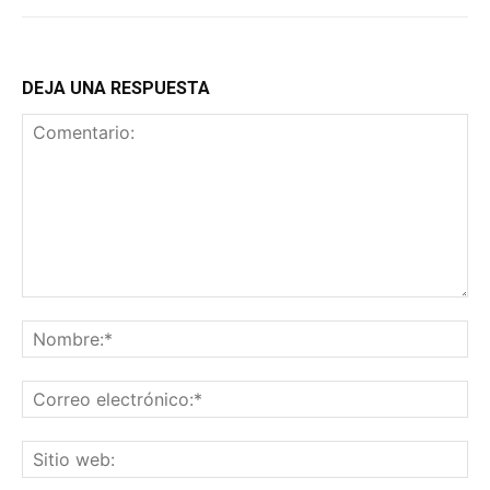
DEJA UNA RESPUESTA
Comentario:
No
Co
ele
Sit
we