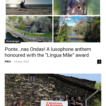
Homepage
Ponte…nas Ondas! A lusophone anthem
honoured with the “Língua Mãe” award
PNO
-
14 July, 2026
0