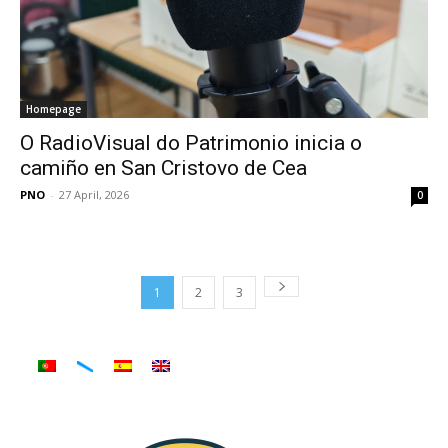
Homepage
O RadioVisual do Patrimonio inicia o
camiño en San Cristovo de Cea
PNO
-
27 April, 2026
0
1
2
3