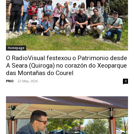
Homepage
O RadioVisual festexou o Patrimonio desde
A Seara (Quiroga) no corazón do Xeoparque
das Montañas do Courel
PNO
-
22 May, 2026
0