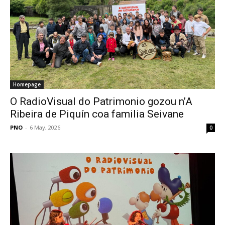
Homepage
O RadioVisual do Patrimonio gozou n’A
Ribeira de Piquín coa familia Seivane
PNO
-
6 May, 2026
0