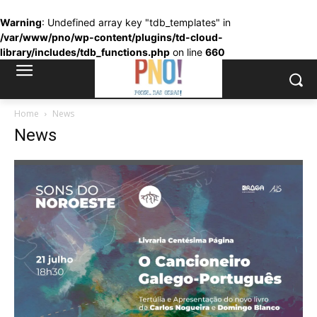
Warning
: Undefined array key "tdb_templates" in
/var/www/pno/wp-content/plugins/td-cloud-
library/includes/tdb_functions.php
on line
660
Home
News
News