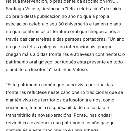
Na súa intervención, o presidente da asociación PNO!,
Santiago Veloso, destacou a “feliz celebración” da saída
do prelo desta publicación no ano no que a propia
asociación celebra o seu 30 aniversario e tamén no ano
no que celebramos a literatura oral que chegou a nós a
través das cantareiras e das persoas portadoras. “Un ano
no que as letras galegas son internacionais, porque
chegan máis aló das fronteiras e atravesan continentes: o
patrimonio oral galego-portugués está presente en todo
o ámbito da lusofonía”, subliñou Veloso.
“Este patrimonio común que sobrevivíu por riba das
fronteiras reflíctese neste cancioneiro tradicional que se
mantén vivo nos territorios da lusofonía e nós, como
sociedade, temos a responsabilidade de coidalo e
transmitirllo ás novas xeracións. Ponte…nas ondas!
reivindica a existencia dun patrimonio común galego-
portugués e este cancioneiro é unha achega