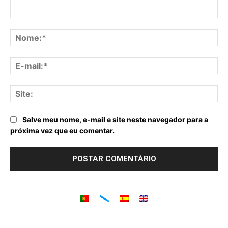
Comentário:
No
E-
mai
Sit
Salve meu nome, e-mail e site neste navegador para a
próxima vez que eu comentar.