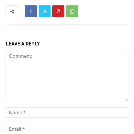
LEAVE A REPLY
Comment:
Na
Ema