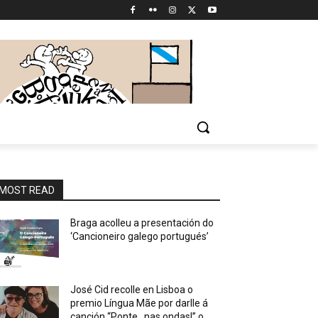
MOST READ
Braga acolleu a presentación do
‘Cancioneiro galego portugués’
José Cid recolle en Lisboa o
premio Língua Mãe por darlle á
canción “Ponte…nas ondas!” o