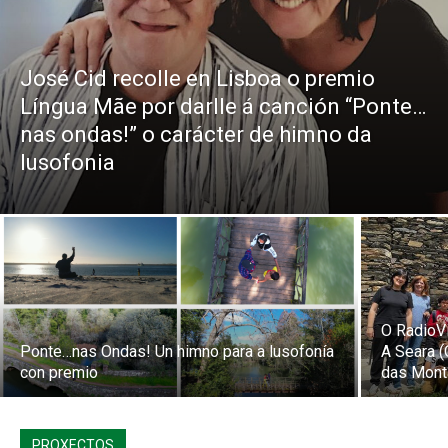
José Cid recolle en Lisboa o premio
Língua Mãe por darlle á canción “Ponte…
nas ondas!” o carácter de himno da
lusofonia
O RadioV
Ponte…nas Ondas! Un himno para a lusofonía
A Seara 
con premio
das Mont
PROXECTOS