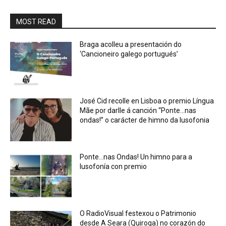
MOST READ
Braga acolleu a presentación do
‘Cancioneiro galego portugués’
José Cid recolle en Lisboa o premio Língua
Mãe por darlle á canción “Ponte…nas
ondas!” o carácter de himno da lusofonia
Ponte…nas Ondas! Un himno para a
lusofonía con premio
O RadioVisual festexou o Patrimonio
desde A Seara (Quiroga) no corazón do