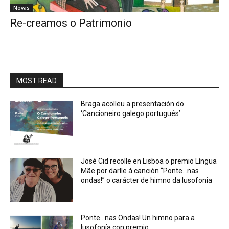
Novas
Re-creamos o Patrimonio
MOST READ
Braga acolleu a presentación do
‘Cancioneiro galego portugués’
José Cid recolle en Lisboa o premio Língua
Mãe por darlle á canción “Ponte…nas
ondas!” o carácter de himno da lusofonia
Ponte…nas Ondas! Un himno para a
lusofonía con premio