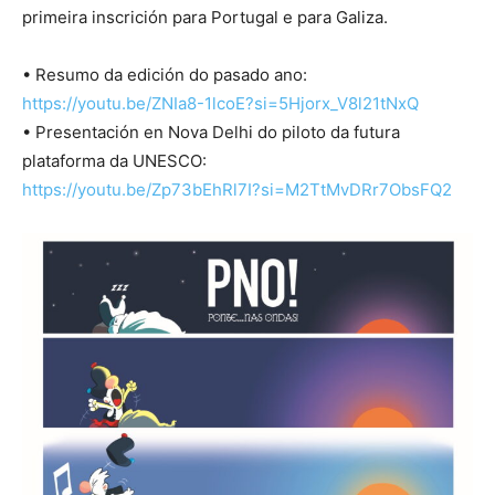
primeira inscrición para Portugal e para Galiza.
• Resumo da edición do pasado ano:
https://youtu.be/ZNIa8-1lcoE?si=5Hjorx_V8l21tNxQ
• Presentación en Nova Delhi do piloto da futura
plataforma da UNESCO:
https://youtu.be/Zp73bEhRl7I?si=M2TtMvDRr7ObsFQ2