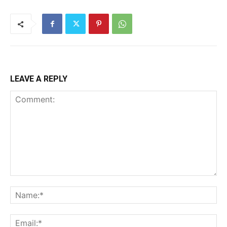
LEAVE A REPLY
Comment:
Na
Ema