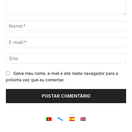
Comentário:
No
E-
mai
Sit
Salve meu nome, e-mail e site neste navegador para a
próxima vez que eu comentar.