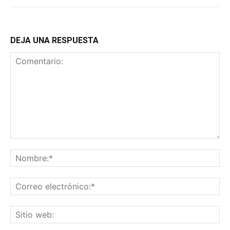
DEJA UNA RESPUESTA
Comentario:
No
Co
ele
Sit
we