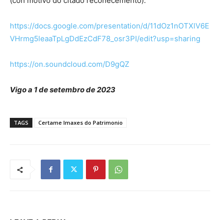
(con motivo do citado recoñecemento).
https://docs.google.com/presentation/d/11dOz1nOTXlV6E
VHrmg5leaaTpLgDdEzCdF78_osr3PI/edit?usp=sharing
https://on.soundcloud.com/D9gQZ
Vigo a 1 de setembro de 2023
TAGS
Certame Imaxes do Patrimonio