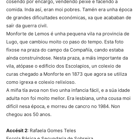
cosendo por encargo, vendendo peixe e facendo a
comida. Inda así, eran moi pobres. Tamén era unha época
de grandes dificultades económicas, xa que acababan de
saír da guerra civil.
Monforte de Lemos é unha pequena vila na provincia de
Lugo, que cambiou moito co paso do tempo. Esta foto
fíxose na praza do campo da Compañía, cando estaba
aínda construíndose. Nesta praza, a máis importante da
vila, atópase o edificio dos Escolapios, un colexio de
curas chegado a Monforte en 1873 que agora se utiliza
como igrexa e colexio relixioso.
A miña tía avoa non tivo unha infancia fácil, e a súa idade
adulta non foi moito mellor. Era lesbiana, unha cousa moi
difícil nesa época, e morreu de cancro no 1984. Non
chegou aos 50 anos.
Accésit 2
: Rafaela Gomes Teles
Escola Básica e Secundaria de Sobreira