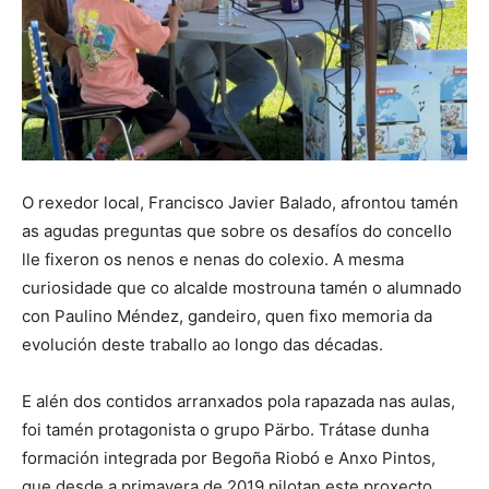
O rexedor local, Francisco Javier Balado, afrontou tamén
as agudas preguntas que sobre os desafíos do concello
lle fixeron os nenos e nenas do colexio. A mesma
curiosidade que co alcalde mostrouna tamén o alumnado
con Paulino Méndez, gandeiro, quen fixo memoria da
evolución deste traballo ao longo das décadas.
E alén dos contidos arranxados pola rapazada nas aulas,
foi tamén protagonista o grupo Pärbo. Trátase dunha
formación integrada por Begoña Riobó e Anxo Pintos,
que desde a primavera de 2019 pilotan este proxecto