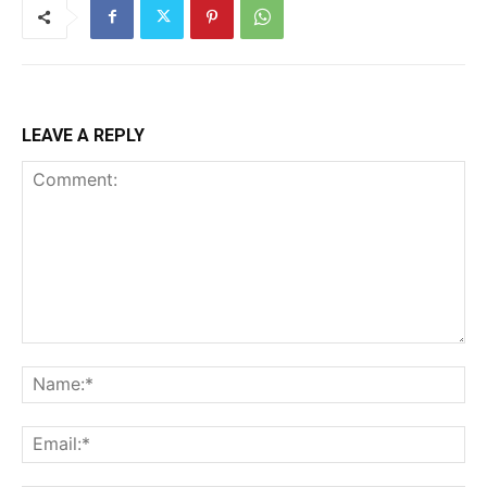
LEAVE A REPLY
Comment:
Na
Ema