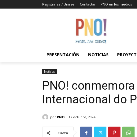
Registrarse / Unirse
Contactar
PNO en los medios
PRESENTACIÓN
NOTICIAS
PROYECT
Noticias
PNO! conmemora o
Internacional do 
por
PNO
17 octubre, 2024
Cuota