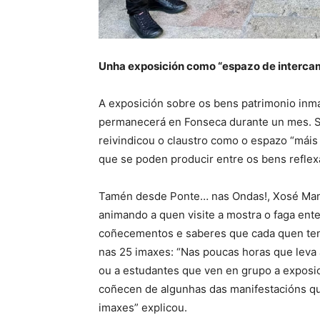
Unha exposición como “espazo de intercam
A exposición sobre os bens patrimonio inma
permanecerá en Fonseca durante un mes. So
reivindicou o claustro como o espazo “máis 
que se poden producir entre os bens reflexa
Tamén desde Ponte… nas Ondas!, Xosé Manue
animando a quen visite a mostra o faga en
coñecementos e saberes que cada quen ten 
nas 25 imaxes: “Nas poucas horas que leva a
ou a estudantes que ven en grupo a exposi
coñecen de algunhas das manifestacións que
imaxes” explicou.