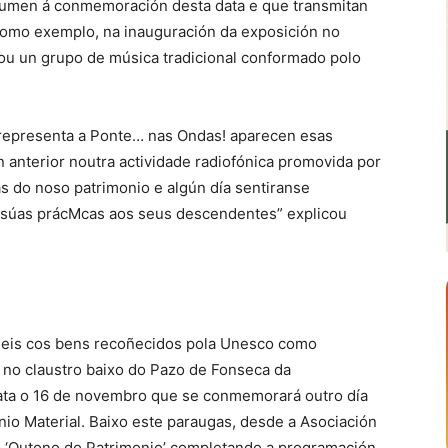
sumen á conmemoración desta data e que transmitan
 Como exemplo, na inauguración da exposición no
ou un grupo de música tradicional conformado polo
 representa a Ponte… nas Ondas! aparecen esas
anterior noutra actividade radiofónica promovida por
s do noso patrimonio e algún día sentiranse
as súas prácMcas aos seus descendentes” explicou
neis cos bens recoñecidos pola Unesco como
 no claustro baixo do Pazo de Fonseca da
ata o 16 de novembro que se conmemorará outro día
onio Material. Baixo este paraugas, desde a Asociación
o ‘Outono do Patrimonio’ completando a programación